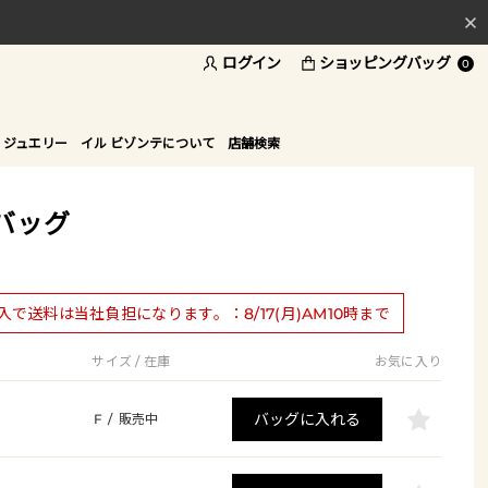
ログイン
ショッピングバッグ
料
0
ド
 ジュエリー
イル ビゾンテについて
店舗検索
バッグ
購入で送料は当社負担になります。：8/17(月)AM10時まで
サイズ / 在庫
お気に入り
バッグに入れる
F
/
販売中