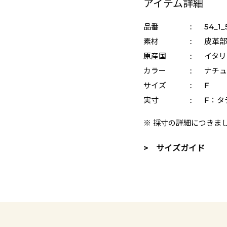
アイテム詳細
品番
:
54_1_
素材
:
皮革部
原産国
:
イタリ
カラー
:
ナチュラ
サイズ
:
F
実寸
:
F：タテ
※ 採寸の詳細につきま
> サイズガイド