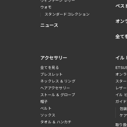
ヴィンテージ レザー
ベス
ウォモ
スタンダードコレクション
オン
ニュース
全て
アクセサリー
イル
全てを見る
ETSU
ブレスレット
オンラ
ネックレス & リング
スター
へアアクセサリー
レザー
ストール & グローブ
イル 
帽子
ガイド
ベルト
包
ソックス
ケ
タオル & ハンカチ
取り扱