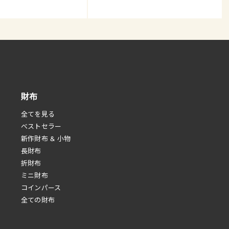
財布
全てを見る
べストセラー
新作財布 & 小物
長財布
折財布
ミニ財布
コインパース
全ての財布