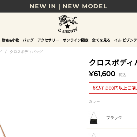
NEW IN｜NEW MODEL
8/17(月)10時まで｜税込11,000円以上で送料無
贈る相手やシーンから選べる、新しいギフトガイ
財布&小物
バッグ
アクセサリー
オンライン限定
全てを見る
イル ビゾンテ
NEW IN｜COLOR LEATHER
グ
/
クロスボディバッグ
クロスボディ
¥61,600
税込
税込11,000円以上ご
カラー
ブラック