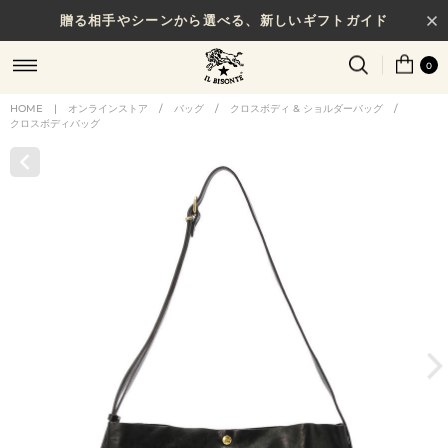
贈る相手やシーンから選べる、新しいギフトガイド
0
HOME
|
オンラインストア
/
バッグ
/
クロスボディ & ショルダーバッグ
/
クロスボディバッグ