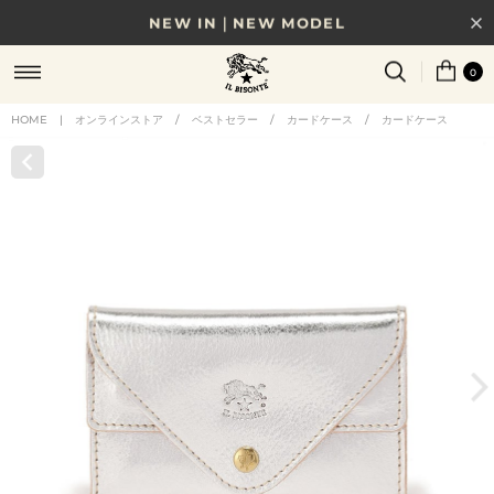
NEW IN｜NEW MODEL
8/17(月)10時まで｜税込11,000円以上で送料無料
0
贈る相手やシーンから選べる、新しいギフトガイド
HOME
|
オンラインストア
/
ベストセラー
/
カードケース
/
カードケース
NEW IN｜COLOR LEATHER