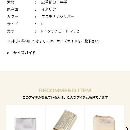
素材
:
皮革部分：牛革
原産国
:
イタリア
カラー
:
プラチナ / シルバー
サイズ
:
F
実寸
:
F：タテ7 ヨコ11 マチ2
※ 採寸の詳細につきましては、
サイズガイド
をご覧下さい。
> サイズガイド
RECOMMEND ITEM
このアイテムを見ている人は、こんなアイテムも見ています