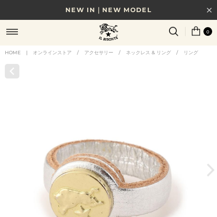
NEW IN｜NEW MODEL
8/17(月)10時まで｜税込11,000円以上で送料無料
0
贈る相手やシーンから選べる、新しいギフトガイド
HOME
|
オンラインストア
/
アクセサリー
/
ネックレス & リング
/
リング
NEW IN｜COLOR LEATHER