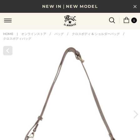
NEW IN｜NEW MODEL
8/17(月)10時まで｜税込11,000円以上で送料無料
0
贈る相手やシーンから選べる、新しいギフトガイド
HOME
|
オンラインストア
/
バッグ
/
クロスボディ & ショルダーバッグ
/
クロスボディバッグ
NEW IN｜COLOR LEATHER