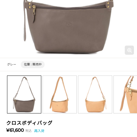
グレー
在庫 :
販売中
クロスボディバッグ
¥61,600
税込
再入荷