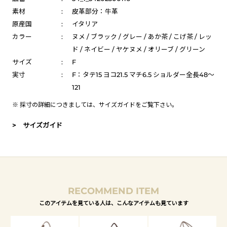
素材
:
皮革部分：牛革
原産国
:
イタリア
カラー
:
ヌメ / ブラック / グレー / あか茶 / こげ茶 / レッ
ド / ネイビー / ヤケヌメ / オリーブ / グリーン
サイズ
:
F
実寸
:
F：タテ15 ヨコ21.5 マチ6.5 ショルダー全長48～
121
※ 採寸の詳細につきましては、
サイズガイド
をご覧下さい。
> サイズガイド
RECOMMEND ITEM
このアイテムを見ている人は、こんなアイテムも見ています