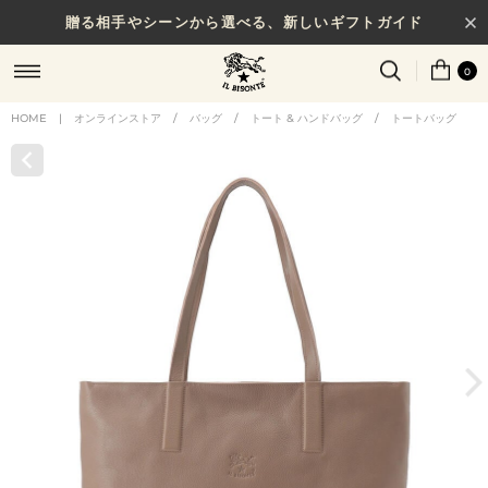
贈る相手やシーンから選べる、新しいギフトガイド
0
HOME
|
オンラインストア
/
バッグ
/
トート & ハンドバッグ
/
トートバッグ