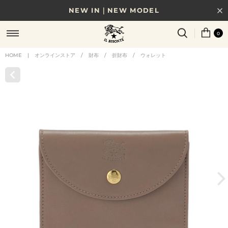
NEW IN｜NEW MODEL
8/17(月)10時まで｜税込11,000円以上で送料無料
0
贈る相手やシーンから選べる、新しいギフトガイド
HOME
|
オンラインストア
/
財布
/
折財布
/
ウォレット
NEW IN｜COLOR LEATHER