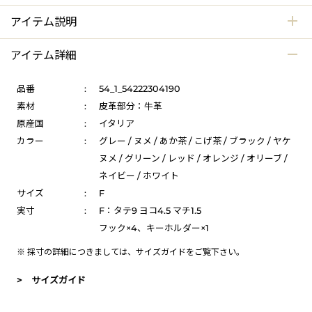
アイテム説明
アイテム詳細
品番
:
54_1_54222304190
素材
:
皮革部分：牛革
原産国
:
イタリア
カラー
:
グレー / ヌメ / あか茶 / こげ茶 / ブラック / ヤケ
ヌメ / グリーン / レッド / オレンジ / オリーブ /
ネイビー / ホワイト
サイズ
:
F
実寸
:
F：タテ9 ヨコ4.5 マチ1.5
フック×4、キーホルダー×1
※ 採寸の詳細につきましては、
サイズガイド
をご覧下さい。
> サイズガイド