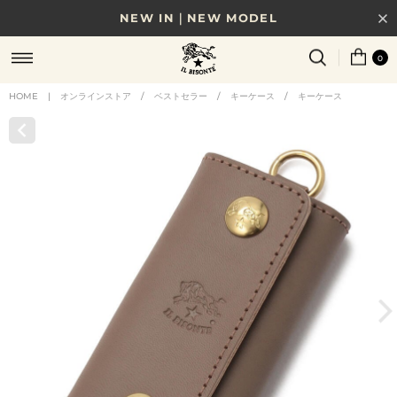
NEW IN｜NEW MODEL
8/17(月)10時まで｜税込11,000円以上で送料無料
0
贈る相手やシーンから選べる、新しいギフトガイド
HOME
|
オンラインストア
/
ベストセラー
/
キーケース
/
キーケース
NEW IN｜COLOR LEATHER