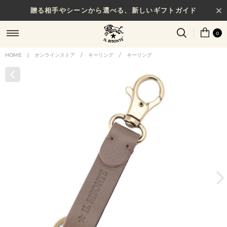
贈る相手やシーンから選べる、新しいギフトガイド
0
HOME
|
オンラインストア
/
キーリング
/
キーリング