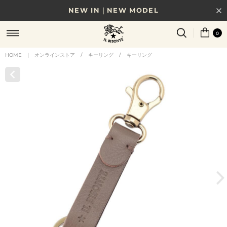
NEW IN｜NEW MODEL
8/17(月)10時まで｜税込11,000円以上で送料無料
0
贈る相手やシーンから選べる、新しいギフトガイド
HOME
|
オンラインストア
/
キーリング
/
キーリング
NEW IN｜COLOR LEATHER