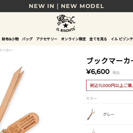
NEW IN｜NEW MODEL
8/17(月)10時まで｜税込11,000円以上で送料無
贈る相手やシーンから選べる、新しいギフトガイ
財布&小物
バッグ
アクセサリー
オンライン限定
全てを見る
イル ビゾンテ
NEW IN｜COLOR LEATHER
マーカー
ブックマーカ
¥6,600
税込
税込11,000円以上ご
カラー
グレー