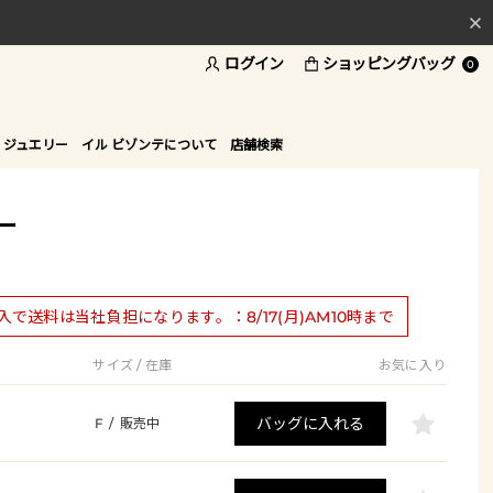
ログイン
ショッピングバッグ
料
0
ド
 ジュエリー
イル ビゾンテについて
店舗検索
ー
購入で送料は当社負担になります。：8/17(月)AM10時まで
サイズ / 在庫
お気に入り
バッグに入れる
F
/
販売中