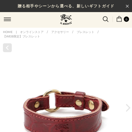
贈る相手やシーンから選べる、新しいギフトガイド
0
HOME
|
オンラインストア
/
アクセサリー
/
ブレスレット
/
【WEB限定】ブレスレット