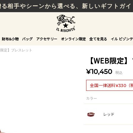
贈る相手やシーンから選べる、新しいギフトガイ
財布&小物
バッグ
アクセサリー
オンライン限定
全てを見る
イル ビゾンテ
B限定】ブレスレット
【WEB限定
¥10,450
税込
全国一律送料¥330（
カラー
レッド