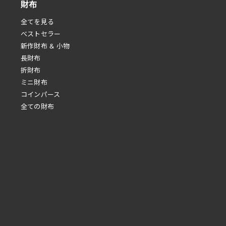
財布
全てを見る
べストセラー
新作財布 & 小物
長財布
折財布
ミニ財布
コインパース
全ての財布