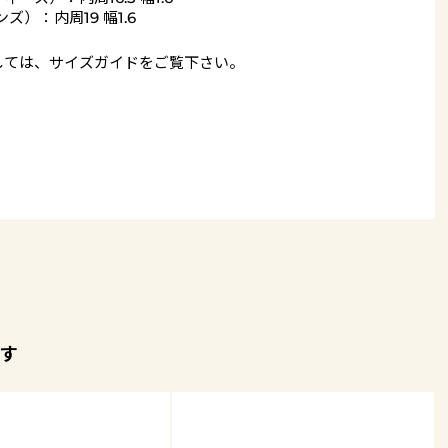
ンズ）：内周19 幅1.6
しては、
サイズガイド
をご覧下さい。
す