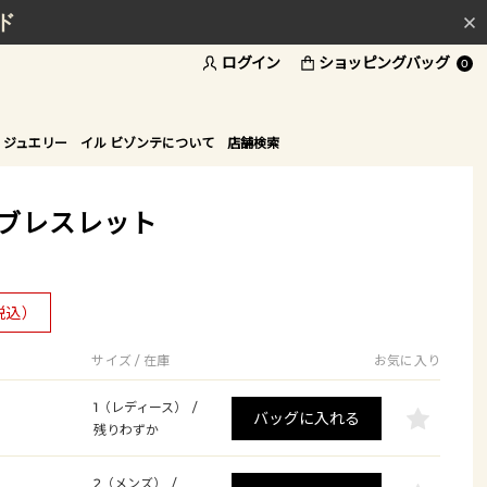
ド
ログイン
ショッピングバッグ
0
 ジュエリー
イル ビゾンテについて
店舗検索
】ブレスレット
税込）
サイズ / 在庫
お気に入り
1（レディース）
/
バッグに入れる
残りわずか
2（メンズ）
/