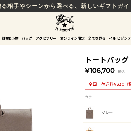
贈る相手やシーンから選べる、新しいギフトガイ
財布&小物
バッグ
アクセサリー
オンライン限定
全てを見る
イル ビゾンテ
トートバッグ
¥106,700
税込
全国一律送料¥330（
カラー
グレー