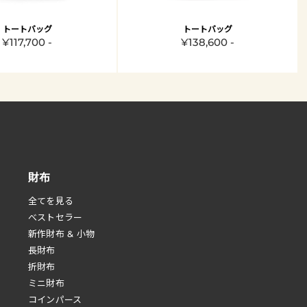
トートバッグ
トートバッグ
¥117,700 -
¥138,600 -
財布
全てを見る
べストセラー
新作財布 & 小物
長財布
折財布
ミニ財布
コインパース