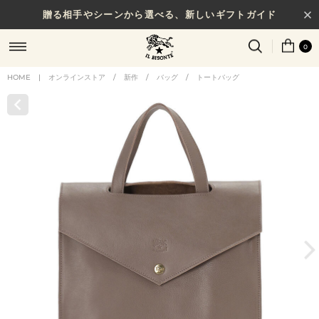
贈る相手やシーンから選べる、新しいギフトガイド
0
HOME
|
オンラインストア
/
新作
/
バッグ
/
トートバッグ