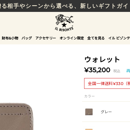
贈る相手やシーンから選べる、新しいギフトガイ
財布&小物
バッグ
アクセサリー
オンライン限定
全てを見る
イル ビゾンテ
ウォレット
¥35,200
税込
全国一律送料¥330（
カラー
グレー