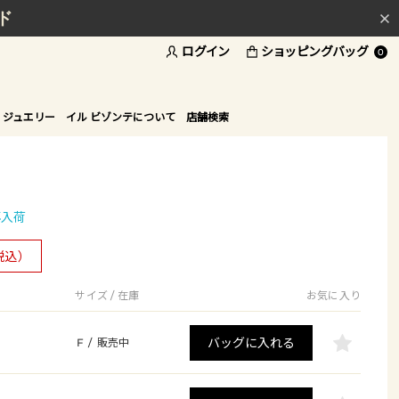
ド
ログイン
ショッピングバッグ
0
 ジュエリー
イル ビゾンテについて
店舗検索
再入荷
税込）
サイズ / 在庫
お気に入り
バッグに入れる
F
/
販売中