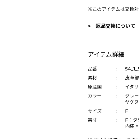
※このアイテムは交換対
> 返品交換について
アイテム詳細
品番
:
54_1_
素材
:
皮革部
原産国
:
イタリ
カラー
:
グレー 
ヤケヌメ
サイズ
:
F
実寸
:
F：タテ
内装 