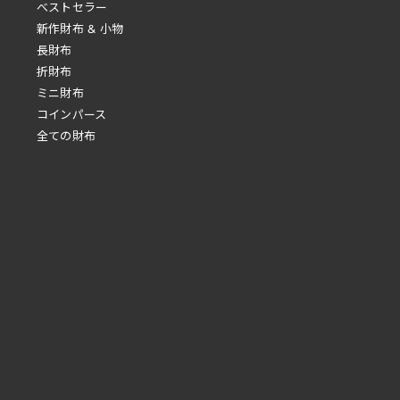
べストセラー
新作財布 & 小物
長財布
折財布
ミニ財布
コインパース
全ての財布