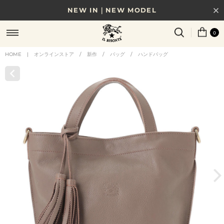
NEW IN｜NEW MODEL
8/17(月)10時まで｜税込11,000円以上で送料無料
0
贈る相手やシーンから選べる、新しいギフトガイド
HOME
|
オンラインストア
/
新作
/
バッグ
/
ハンドバッグ
NEW IN｜COLOR LEATHER