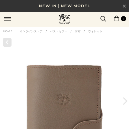
NEW IN｜NEW MODEL
8/17(月)10時まで｜税込11,000円以上で送料無料
0
贈る相手やシーンから選べる、新しいギフトガイド
HOME
|
オンラインストア
/
ベストセラー
/
財布
/
ウォレット
NEW IN｜COLOR LEATHER