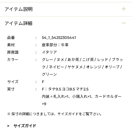
アイテム説明
アイテム詳細
品番
:
54_1_54252305441
素材
:
皮革部分：牛革
原産国
:
イタリア
カラー
:
グレー / ヌメ / あか茶 / こげ茶 / レッド / ブラッ
ク / ネイビー / ヤケヌメ / オレンジ / オリーブ /
グリーン
サイズ
:
F
実寸
:
F：タテ9.5 ヨコ8.5 マチ2.5
内装 = 札入れ×1、小銭入れ×1、カードホルダー
×9
※ 採寸の詳細につきましては、
サイズガイド
をご覧下さい。
> サイズガイド