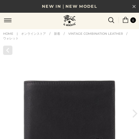
NEW IN｜NEW MODEL
8/17(月)10時まで｜税込11,000円以上で送料無料
0
贈る相手やシーンから選べる、新しいギフトガイド
HOME
|
オンラインストア
/
新着
/
VINTAGE COMBINATION LEATHER
/
ウォレット
NEW IN｜COLOR LEATHER