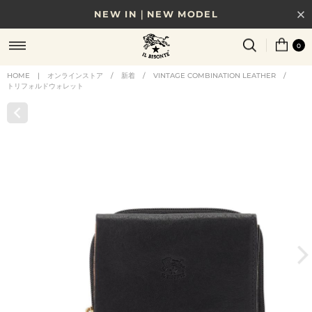
NEW IN｜NEW MODEL
8/17(月)10時まで｜税込11,000円以上で送料無料
0
贈る相手やシーンから選べる、新しいギフトガイド
HOME
|
オンラインストア
/
新着
/
VINTAGE COMBINATION LEATHER
/
トリフォルドウォレット
NEW IN｜COLOR LEATHER