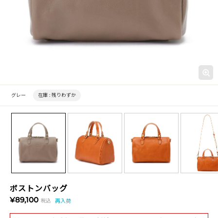
グレー
在庫 :
残りわずか
ボストンバッグ
¥89,100
税込
再入荷