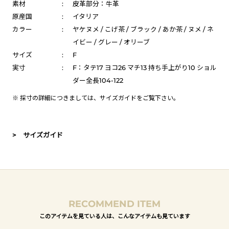
素材
:
皮革部分：牛革
原産国
:
イタリア
カラー
:
ヤケヌメ / こげ茶 / ブラック / あか茶 / ヌメ / ネ
イビー / グレー / オリーブ
サイズ
:
F
実寸
:
F：タテ17 ヨコ26 マチ13 持ち手上がり10 ショル
ダー全長104-122
※ 採寸の詳細につきましては、
サイズガイド
をご覧下さい。
> サイズガイド
RECOMMEND ITEM
このアイテムを見ている人は、こんなアイテムも見ています