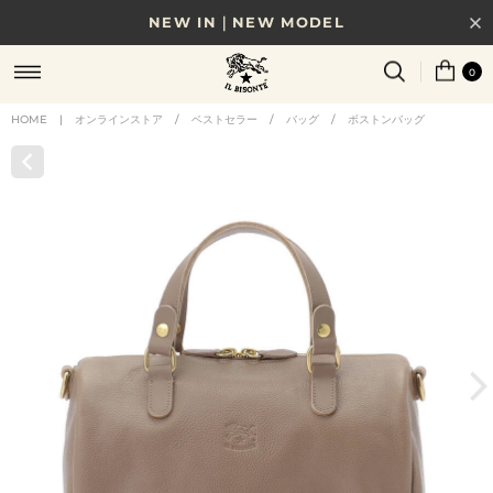
NEW IN｜NEW MODEL
8/17(月)10時まで｜税込11,000円以上で送料無料
0
贈る相手やシーンから選べる、新しいギフトガイド
HOME
|
オンラインストア
/
ベストセラー
/
バッグ
/
ボストンバッグ
NEW IN｜COLOR LEATHER