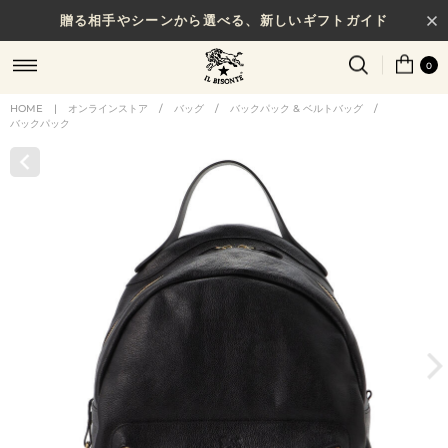
贈る相手やシーンから選べる、新しいギフトガイド
0
HOME
|
オンラインストア
/
バッグ
/
バックパック & ベルトバッグ
/
バックパック