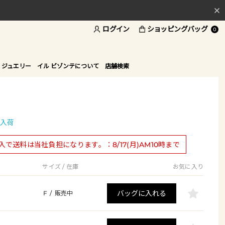
ログイン
ショッピングバッグ
料
0
ド
 ジュエリー
イル ビゾンテについて
店舗検索
入荷
購入で送料は当社負担になります。：8/17(月)AM10時まで
サイズ / 在庫
お気に入り
バッグに入れる
F
/
販売中