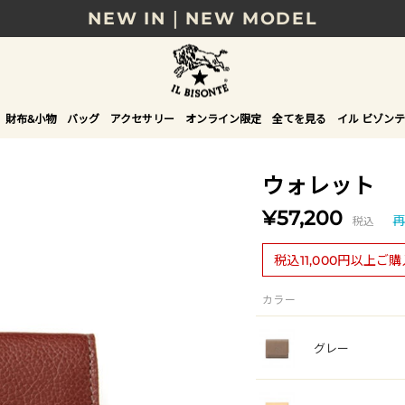
NEW IN｜NEW MODEL
8/17(月)10時まで｜税込11,000円以上で送料無
贈る相手やシーンから選べる、新しいギフトガイ
財布&小物
バッグ
アクセサリー
オンライン限定
全てを見る
イル ビゾンテ
NEW IN｜COLOR LEATHER
ウォレット
¥57,200
税込
再
税込11,000円以上ご
カラー
グレー