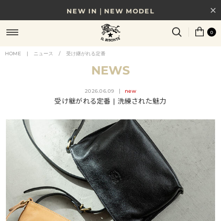
NEW IN｜NEW MODEL
8/17(月)10時まで｜税込11,000円以上で送料無料
0
贈る相手やシーンから選べる、新しいギフトガイド
HOME
|
ニュース
/
受け継がれる定番
NEWS
NEW IN｜COLOR LEATHER
2026.06.09
new
受け継がれる定番 | 洗練された魅力