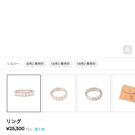
シルバー
8(号):
販売中
13(号):
販売中
18(号):
販売中
リング
¥25,300
税込
再入荷