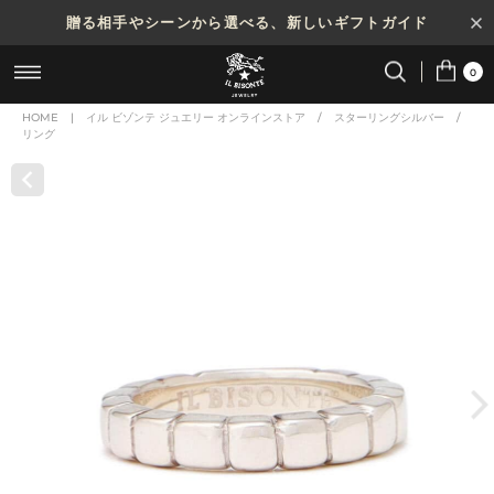
贈る相手やシーンから選べる、新しいギフトガイド
0
HOME
|
イル ビゾンテ ジュエリー オンラインストア
/
スターリングシルバー
/
リング