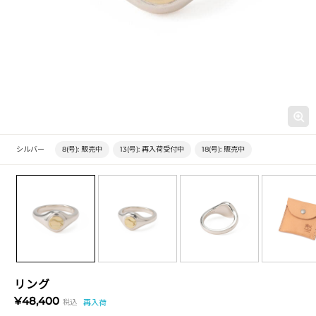
シルバー
8(号):
販売中
13(号):
再入荷受付中
18(号):
販売中
リング
¥48,400
税込
再入荷