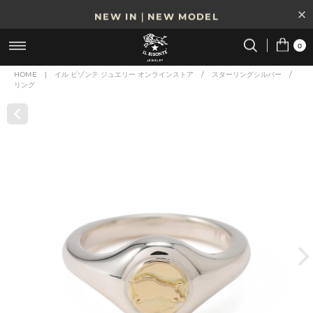
NEW IN｜NEW MODEL
8/17(月)10時まで｜税込11,000円以上で送料無料
0
贈る相手やシーンから選べる、新しいギフトガイド
HOME
|
イル ビゾンテ ジュエリー オンラインストア
/
スターリングシルバー
/
リング
NEW IN｜COLOR LEATHER