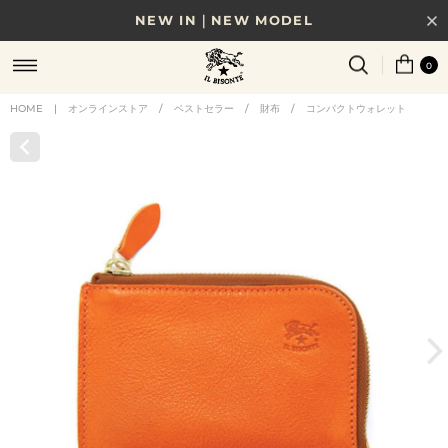
NEW IN｜NEW MODEL
8/17(月)10時まで｜税込11,000円以上で送料無料
0
贈る相手やシーンから選べる、新しいギフトガイド
HOME
|
オンラインストア
/
ベストセラー
/
財布
/
コンパクトウォレット
NEW IN｜COLOR LEATHER