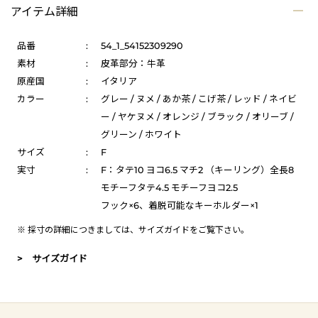
アイテム詳細
品番
:
54_1_54152309290
素材
:
皮革部分：牛革
原産国
:
イタリア
カラー
:
グレー / ヌメ / あか茶 / こげ茶 / レッド / ネイビ
ー / ヤケヌメ / オレンジ / ブラック / オリーブ /
グリーン / ホワイト
サイズ
:
F
実寸
:
F：タテ10 ヨコ6.5 マチ2 （キーリング）全長8
モチーフタテ4.5 モチーフヨコ2.5
フック×6、着脱可能なキーホルダー×1
※ 採寸の詳細につきましては、
サイズガイド
をご覧下さい。
> サイズガイド