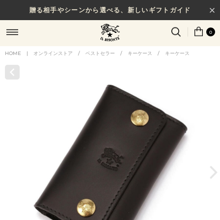
贈る相手やシーンから選べる、新しいギフトガイド
0
HOME
|
オンラインストア
/
ベストセラー
/
キーケース
/
キーケース