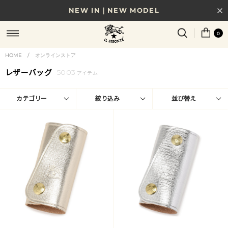
8/17(月)10時まで｜税込11,000円以上で送料無料
0
贈る相手やシーンから選べる、新しいギフトガイド
NEW IN｜COLOR LEATHER
HOME
/
オンラインストア
レザーバッグ
5003
アイテム
カテゴリー
絞り込み
並び替え