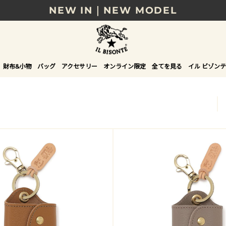
NEW IN｜NEW MODEL
8/17(月)10時まで｜税込11,000円以上で送料無
贈る相手やシーンから選べる、新しいギフトガイ
財布&小物
バッグ
アクセサリー
オンライン限定
全てを見る
イル ビゾンテ
NEW IN｜COLOR LEATHER