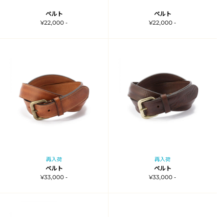
ベルト
ベルト
¥22,000 -
¥22,000 -
再入荷
再入荷
ベルト
ベルト
¥33,000 -
¥33,000 -