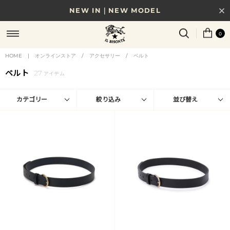
NEW IN｜NEW MODEL
8/17(月)10時まで｜税込11,000円以上で送料無料
0
贈る相手やシーンから選べる、新しいギフトガイド
HOME
|
オンラインストア
/
アクセサリー
/
ベルト
ベルト
27
NEW IN｜COLOR LEATHER
アイテム
カテゴリー
絞り込み
並び替え