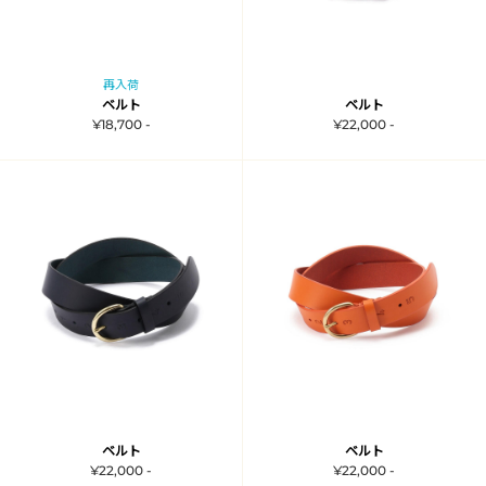
再入荷
ベルト
ベルト
¥18,700 -
¥22,000 -
ベルト
ベルト
¥22,000 -
¥22,000 -