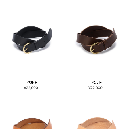
ベルト
ベルト
¥22,000 -
¥22,000 -