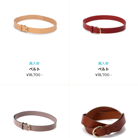
再入荷
再入荷
ベルト
ベルト
¥18,700 -
¥18,700 -