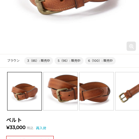
ブラウン
3（85）:
販売中
5（95）:
販売中
6（100）:
販売中
ベルト
¥33,000
税込
再入荷