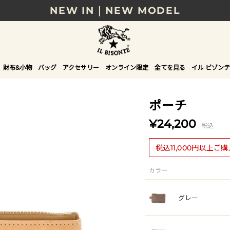
NEW IN｜NEW MODEL
8/17(月)10時まで｜税込11,000円以上で送料無
贈る相手やシーンから選べる、新しいギフトガイ
財布&小物
バッグ
アクセサリー
オンライン限定
全てを見る
イル ビゾンテ
NEW IN｜COLOR LEATHER
ポーチ
¥24,200
税込
税込11,000円以上ご
カラー
グレー