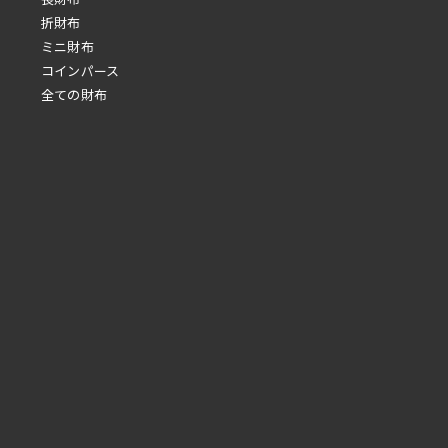
折財布
ミニ財布
コインパース
全ての財布