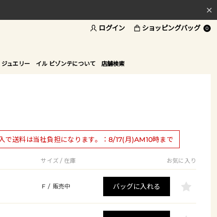
ログイン
ショッピングバッグ
料
0
ド
 ジュエリー
イル ビゾンテについて
店舗検索
購入で送料は当社負担になります。：8/17(月)AM10時まで
サイズ / 在庫
お気に入り
バッグに入れる
F
/
販売中