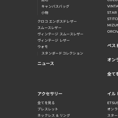
財布
VINT
キャンバスバッグ
STAR
小物
STIT
クロコ エンボスドレザー
MIZU
スムースレザー
ORCI
ヴィンテージ スムースレザー
ヴィンテージ レザー
ベス
ウォモ
スタンダードコレクション
オン
ニュース
全て
アクセサリー
イル
全てを見る
ETSU
ブレスレット
オンラ
ネックレス & リング
スター