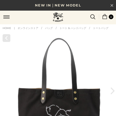
NEW IN｜NEW MODEL
8/17(月)10時まで｜税込11,000円以上で送料無料
0
贈る相手やシーンから選べる、新しいギフトガイド
HOME
|
オンラインストア
/
バッグ
/
トート & ハンドバッグ
/
トートバッグ
NEW IN｜COLOR LEATHER