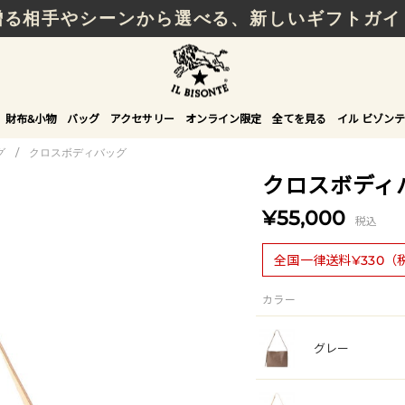
贈る相手やシーンから選べる、新しいギフトガイ
財布&小物
バッグ
アクセサリー
オンライン限定
全てを見る
イル ビゾンテ
グ
/
クロスボディバッグ
クロスボディ
¥55,000
税込
全国一律送料¥330（
カラー
グレー