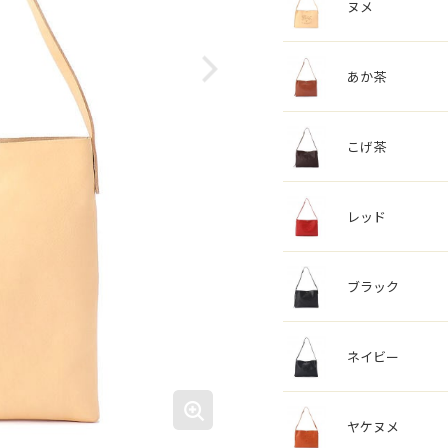
ヌメ
あか茶
こげ茶
レッド
ブラック
ネイビー
ヤケヌメ