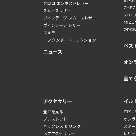
STAR
クロコ エンボスドレザー
CHEC
スムースレザー
STIT
ヴィンテージ スムースレザー
MIZU
ヴィンテージ レザー
ORCI
ウォモ
スタンダードコレクション
ベス
ニュース
オン
全て
アクセサリー
イル
全てを見る
ETSU
ブレスレット
オンラ
ネックレス & リング
スター
へアアクセサリー
レザー