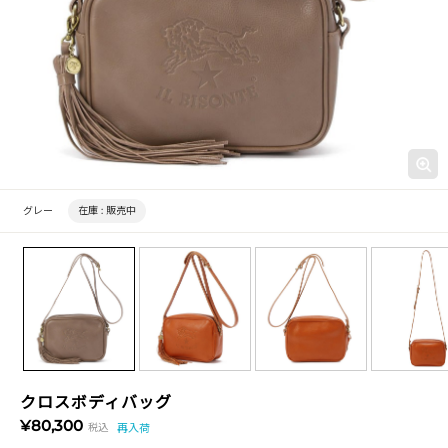
グレー
在庫 :
販売中
クロスボディバッグ
¥80,300
税込
再入荷