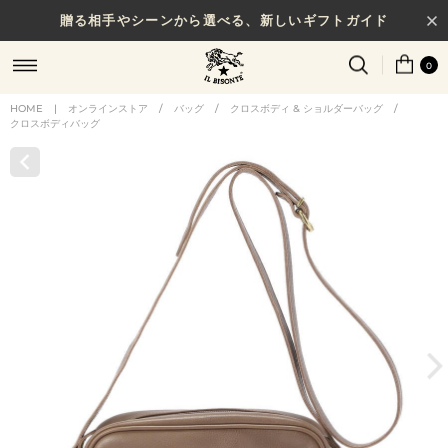
贈る相手やシーンから選べる、新しいギフトガイド
0
HOME
|
オンラインストア
/
バッグ
/
クロスボディ & ショルダーバッグ
/
クロスボディバッグ