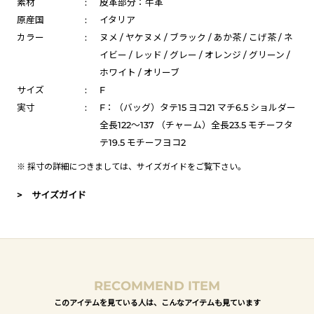
素材
:
皮革部分：牛革
原産国
:
イタリア
カラー
:
ヌメ / ヤケヌメ / ブラック / あか茶 / こげ茶 / ネ
イビー / レッド / グレー / オレンジ / グリーン /
ホワイト / オリーブ
サイズ
:
F
実寸
:
F：（バッグ）タテ15 ヨコ21 マチ6.5 ショルダー
全長122～137 （チャーム）全長23.5 モチーフタ
テ19.5 モチーフヨコ2
※ 採寸の詳細につきましては、
サイズガイド
をご覧下さい。
> サイズガイド
RECOMMEND ITEM
このアイテムを見ている人は、こんなアイテムも見ています