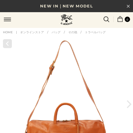
NEW IN｜NEW MODEL
8/17(月)10時まで｜税込11,000円以上で送料無料
0
贈る相手やシーンから選べる、新しいギフトガイド
HOME
|
オンラインストア
/
バッグ
/
その他
/
トラベルバッグ
NEW IN｜COLOR LEATHER