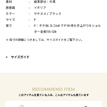
素材
:
皮革部分：牛革
原産国
:
イタリア
カラー
:
ヤケヌメ / ブラック
サイズ
:
F
実寸
:
F：タテ36 ヨコ48 マチ19 持ち手上がり9 ショル
ダー全長115-128
※ 採寸の詳細につきましては、
サイズガイド
をご覧下さい。
> サイズガイド
RECOMMEND ITEM
このアイテムを見ている人は、こんなアイテムも見ています