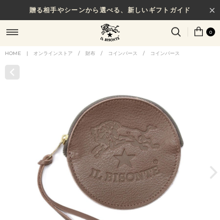
贈る相手やシーンから選べる、新しいギフトガイド
0
HOME
|
オンラインストア
/
財布
/
コインパース
/
コインパース