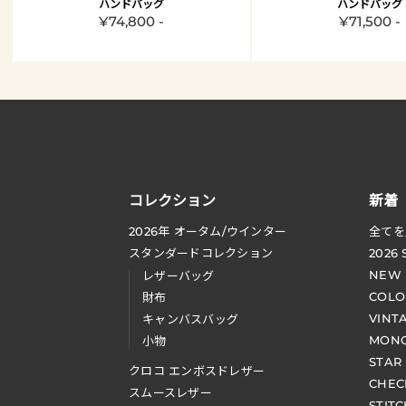
ハンドバッグ
ハンドバッグ
¥74,800 -
¥71,500 -
コレクション
新着
2026
年 オータム
/
ウインター
全てを
スタンダードコレクション
2026
NEW
レザーバッグ
COLO
財布
VINT
キャンバスバッグ
MONO
小物
STAR
クロコ エンボスドレザー
CHEC
スムースレザー
STIT