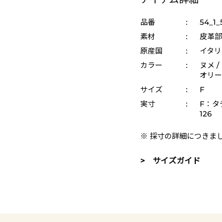
品番
:
54_1_
素材
:
皮革部
原産国
:
イタリ
カラー
:
ヌメ /
オリーブ
サイズ
:
F
実寸
:
F：タ
126
※ 採寸の詳細につきま
> サイズガイド