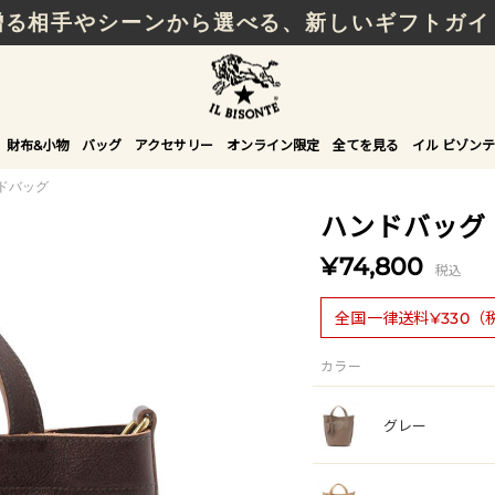
贈る相手やシーンから選べる、新しいギフトガイ
財布&小物
バッグ
アクセサリー
オンライン限定
全てを見る
イル ビゾンテ
ドバッグ
ハンドバッグ
¥74,800
税込
全国一律送料¥330（
カラー
グレー