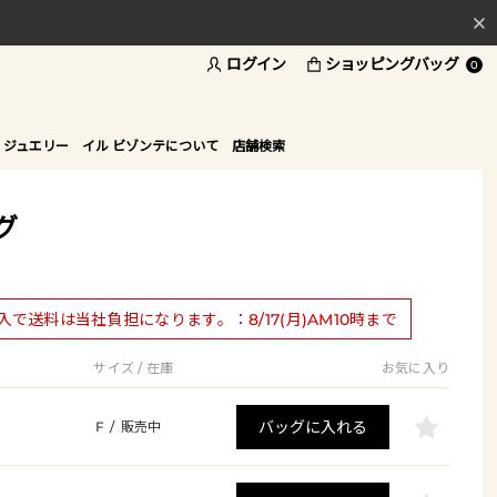
料
ログイン
ショッピングバッグ
0
ド
 ジュエリー
イル ビゾンテについて
店舗検索
グ
購入で送料は当社負担になります。：8/17(月)AM10時まで
サイズ / 在庫
お気に入り
バッグに入れる
F
/
販売中