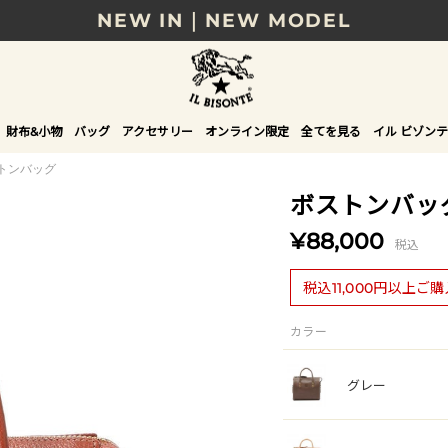
8/17(月)10時まで｜税込11,000円以上で送料無
贈る相手やシーンから選べる、新しいギフトガイ
NEW IN｜COLOR LEATHER
財布&小物
バッグ
アクセサリー
オンライン限定
全てを見る
イル ビゾンテ
トンバッグ
ボストンバッ
¥88,000
税込
税込11,000円以上ご
カラー
グレー