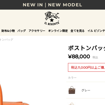
NEW IN｜NEW MODEL
8/17(月)10時まで｜税込11,000円以上で送料無
贈る相手やシーンから選べる、新しいギフトガイ
財布&小物
バッグ
アクセサリー
オンライン限定
全てを見る
イル ビゾンテ
NEW IN｜COLOR LEATHER
トンバッグ
ボストンバッ
¥88,000
税込
税込11,000円以上ご
カラー
グレー