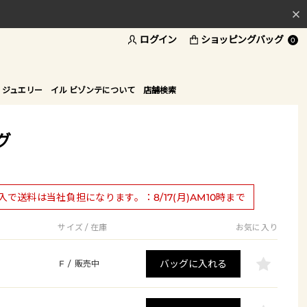
ログイン
ショッピングバッグ
料
0
ド
 ジュエリー
イル ビゾンテについて
店舗検索
グ
購入で送料は当社負担になります。：8/17(月)AM10時まで
サイズ / 在庫
お気に入り
バッグに入れる
F
/
販売中