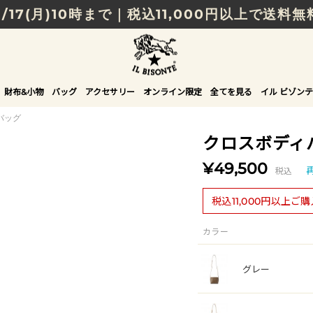
8/17(月)10時まで｜税込11,000円以上で送料無
贈る相手やシーンから選べる、新しいギフトガイ
NEW IN｜COLOR LEATHER
財布&小物
バッグ
アクセサリー
オンライン限定
全てを見る
イル ビゾンテ
バッグ
クロスボディ
¥49,500
税込
税込11,000円以上ご
カラー
グレー