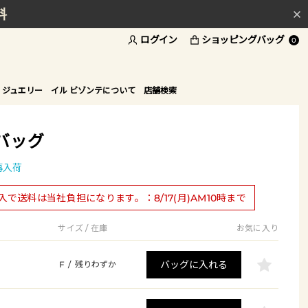
料
ログイン
ショッピングバッグ
ド
0
 ジュエリー
イル ビゾンテについて
店舗検索
バッグ
再入荷
購入で送料は当社負担になります。：8/17(月)AM10時まで
サイズ / 在庫
お気に入り
バッグに入れる
F
/
残りわずか