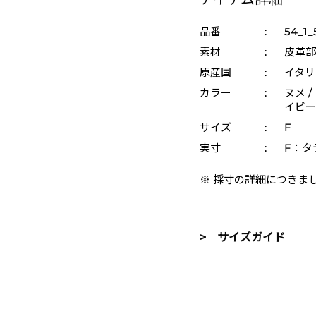
品番
:
54_1_
素材
:
皮革部
原産国
:
イタリ
カラー
:
ヌメ /
イビー 
サイズ
:
F
実寸
:
F：タテ
※ 採寸の詳細につきま
> サイズガイド