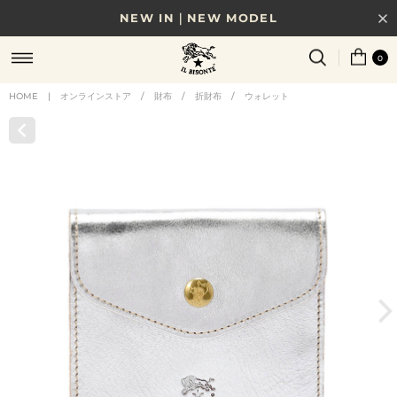
NEW IN｜NEW MODEL
8/17(月)10時まで｜税込11,000円以上で送料無料
0
贈る相手やシーンから選べる、新しいギフトガイド
HOME
|
オンラインストア
/
財布
/
折財布
/
ウォレット
NEW IN｜COLOR LEATHER