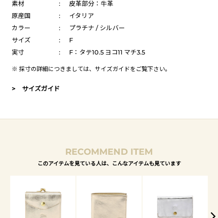
素材
:
皮革部分：牛革
原産国
:
イタリア
カラー
:
プラチナ / シルバー
サイズ
:
F
実寸
:
F：タテ10.5 ヨコ11 マチ3.5
※ 採寸の詳細につきましては、
サイズガイド
をご覧下さい。
> サイズガイド
RECOMMEND ITEM
このアイテムを見ている人は、こんなアイテムも見ています