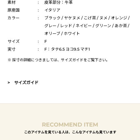
素材
:
皮革部分：牛革
原産国
:
イタリア
カラー
:
ブラック / ヤケヌメ / こげ茶 / ヌメ / オレンジ /
グレー / レッド / ネイビー / グリーン / あか茶 /
オリーブ / ホワイト
サイズ
:
F
実寸
:
F：タテ6.5 ヨコ9.5 マチ1
※ 採寸の詳細につきましては、
サイズガイド
をご覧下さい。
> サイズガイド
RECOMMEND ITEM
このアイテムを見ている人は、こんなアイテムも見ています