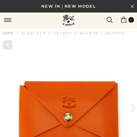
NEW IN｜NEW MODEL
8/17(月)10時まで｜税込11,000円以上で送料無料
0
贈る相手やシーンから選べる、新しいギフトガイド
HOME
|
オンラインストア
/
ベストセラー
/
カードケース
/
カードケース
NEW IN｜COLOR LEATHER