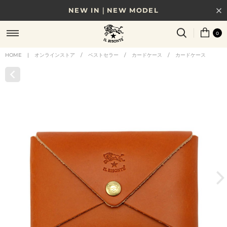
NEW IN｜NEW MODEL
8/17(月)10時まで｜税込11,000円以上で送料無料
0
贈る相手やシーンから選べる、新しいギフトガイド
HOME
|
オンラインストア
/
ベストセラー
/
カードケース
/
カードケース
NEW IN｜COLOR LEATHER