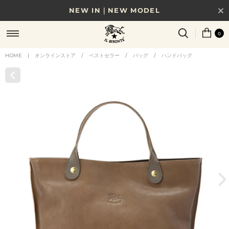
NEW IN｜NEW MODEL
8/17(月)10時まで｜税込11,000円以上で送料無料
0
贈る相手やシーンから選べる、新しいギフトガイド
HOME
|
オンラインストア
/
ベストセラー
/
バッグ
/
ハンドバッグ
NEW IN｜COLOR LEATHER