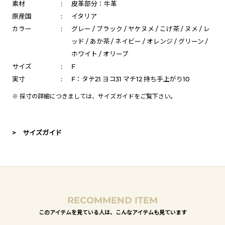
素材
:
皮革部分：牛革
原産国
:
イタリア
カラー
:
グレー / ブラック / ヤケヌメ / こげ茶 / ヌメ / レ
ッド / あか茶 / ネイビー / オレンジ / グリーン /
ホワイト / オリーブ
サイズ
:
F
実寸
:
F：タテ21 ヨコ31 マチ12 持ち手上がり10
※ 採寸の詳細につきましては、
サイズガイド
をご覧下さい。
> サイズガイド
RECOMMEND ITEM
このアイテムを見ている人は、こんなアイテムも見ています