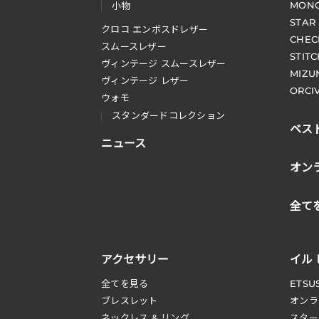
MONO
小物
STAR
クロコ エンボスドレザー
CHEC
スムースレザー
STIT
ヴィンテージ スムースレザー
MIZU
ヴィンテージ レザー
ORCI
ウォモ
スタンダードコレクション
ベス
ニュース
オン
全て
アクセサリー
イル
全てを見る
ETSU
ブレスレット
オンラ
ネックレス & リング
スター