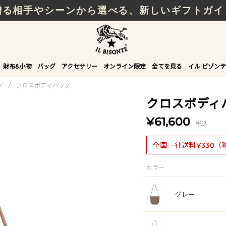
贈る相手やシーンから選べる、新しいギフトガイ
財布&小物
バッグ
アクセサリー
オンライン限定
全てを見る
イル ビゾンテ
グ
/
クロスボディバッグ
クロスボディ
¥61,600
税込
全国一律送料¥330（
カラー
グレー