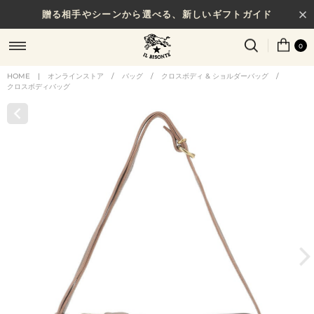
贈る相手やシーンから選べる、新しいギフトガイド
NEW IN｜COLOR LEATHER
0
HOME
|
オンラインストア
/
バッグ
/
クロスボディ & ショルダーバッグ
/
クロスボディバッグ