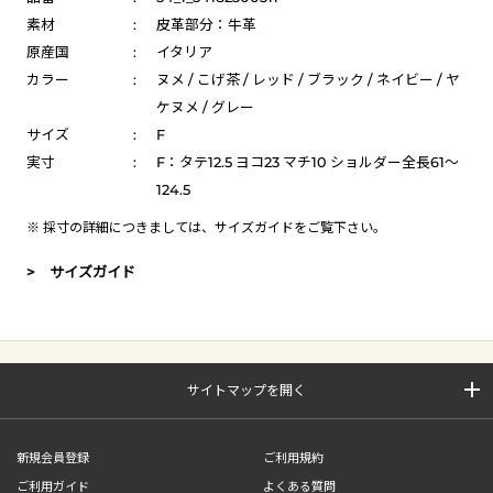
素材
:
皮革部分：牛革
原産国
:
イタリア
カラー
:
ヌメ / こげ茶 / レッド / ブラック / ネイビー / ヤ
ケヌメ / グレー
サイズ
:
F
実寸
:
F：タテ12.5 ヨコ23 マチ10 ショルダー全長61～
124.5
※ 採寸の詳細につきましては、
サイズガイド
をご覧下さい。
> サイズガイド
サイトマップを開く
新規会員登録
ご利用規約
ご利用ガイド
よくある質問