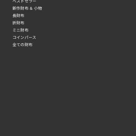
べストセラー
新作財布 & 小物
長財布
折財布
ミニ財布
コインパース
全ての財布