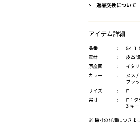
> 返品交換について
アイテム詳細
品番
:
54_1_
素材
:
皮革部
原産国
:
イタリ
カラー
:
ヌメ /
ブラック
サイズ
:
F
実寸
:
F：タ
3 キ
※ 採寸の詳細につきま