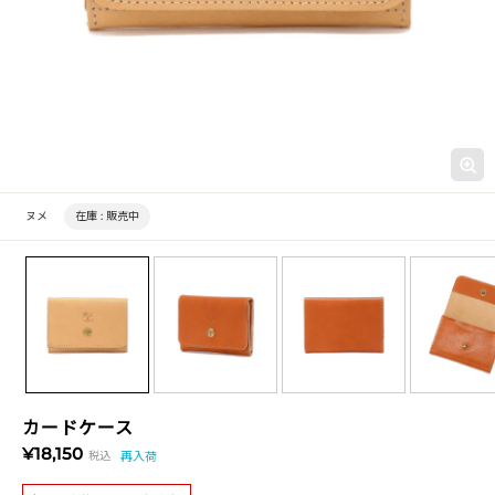
ヌメ
在庫 :
販売中
カードケース
¥18,150
税込
再入荷