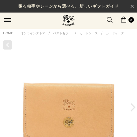
贈る相手やシーンから選べる、新しいギフトガイド
0
HOME
|
オンラインストア
/
ベストセラー
/
カードケース
/
カードケース